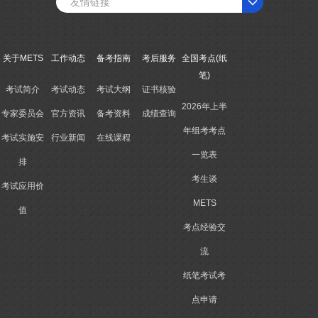
友情链接
关于METS
工作动态
备考指南
考后服务
全国考点(纸
笔)
考试简介
考试动态
考试大纲
证书核验
2026年上半
专家委员会
官方资讯
备考资料
成绩查询
年组考考点
考试实施安
行业新闻
在线课程
一览表
排
考生谈
考试应用价
METS
值
考点经验交
流
纸笔考试考
点申请