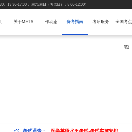
、13:30-17:00； 周六/周日（考试日）：8:00-12:00）
页
关于METS
工作动态
备考指南
考后服务
全国考点
笔)
在线课程二级
考试通告：
医学英语水平考试-考试实施安排