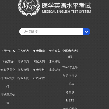
友情链接
关于METS
工作动态
备考指南
考后服务
全国考点(纸
笔)
考试简介
考试动态
考试大纲
证书核验
2026年上半
专家委员会
官方资讯
备考资料
成绩查询
年组考考点
考试实施安
行业新闻
在线课程
一览表
排
考生谈
考试应用价
METS
值
考点经验交